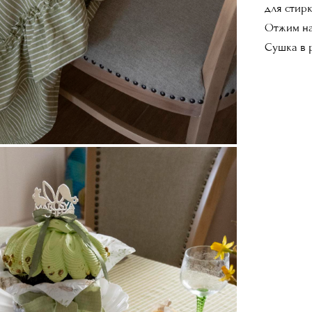
для стир
Отжим на
Сушка в 