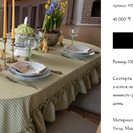
Артикул 10
45 000 〒
Размер 15
Скатерть
хлопок мя
немного 
день.
Материал
Уход: Ма