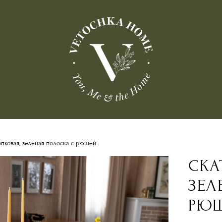
опковая, зеленая полоска с рюшей
СКА
ЗЕЛ
РЮ