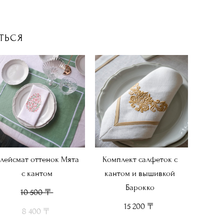
ТЬСЯ
лейсмат оттенок Мята
Комплект салфеток с
с кантом
кантом и вышивкой
Барокко
10 500 〒
15 200 〒
8 400 〒