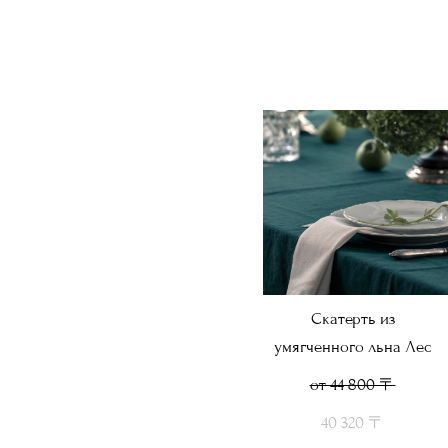
Скатерть из
умягченного льна Лес
от 44 800 〒
40 320 〒