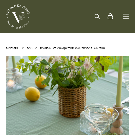
магазин
>
все
>
комплект салфеток оливковая клетка