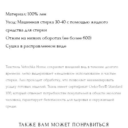
Материал: 100% лен
Уход: Машинная стирка 30-40 с помощью жидкого
средства для стирки
Отжим на низких оборотах (не более 600)
Сушка в расправленном виде
Текстиль Vetochka Home сохраняет внешний вид в течение долгого
времени: легко выдерживает ежедневное использование и частые
стирки. Лен проходит обработку, что позволяет минимизировать
усадку готовых изделий. Ткань имеет сертификат Oeko-Tex®️ Standard
100, который отвечает потребностям покупателей в области экологии
человека, гарантирует безопасность для здоровья и окружающей
среды.
ТАКЖЕ ВАМ МОЖЕТ ПОНРАВИТЬСЯ