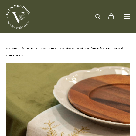
магазин
>
все
>
комплект салфеток оттенок белый с вышивкой
снежинка