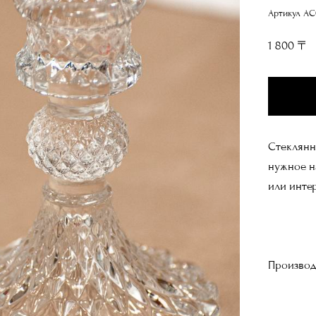
Артикул AC
1 800 〒
Стеклянн
нужное н
или инте
Производ